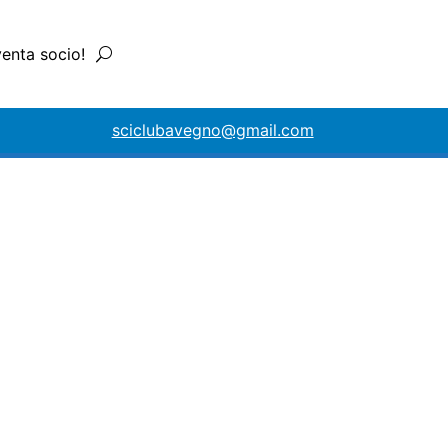
venta socio!
sciclubavegno@gmail.com