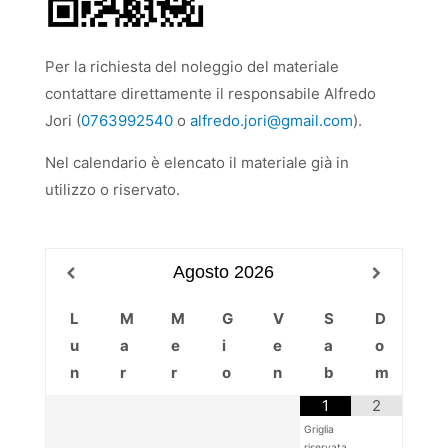
Per la richiesta del noleggio del materiale
contattare direttamente il responsabile Alfredo
Jori (
0763992540
o
alfredo.jori@gmail.com
).
Nel calendario è elencato il materiale già in
utilizzo o riservato.
Agosto
2026
L
M
M
G
V
S
D
u
a
e
i
e
a
o
n
r
r
o
n
b
m
1
2
Griglia
riservata