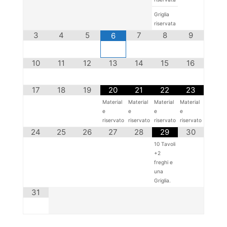
Griglia
riservata
3
4
5
7
8
9
6
10
11
12
13
14
15
16
17
18
19
20
21
22
23
Material
Material
Material
Material
e
e
e
e
riservato
riservato
riservato
riservato
24
25
26
27
28
29
30
10 Tavoli
+2
freghi e
una
Griglia.
31