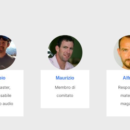
bio
Maurizio
Alf
ster,
Membro di
Respo
sabile
comitato
mater
o audio
maga