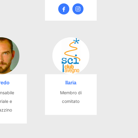
redo
Ilaria
nsabile
Membro di
iale e
comitato
zzino