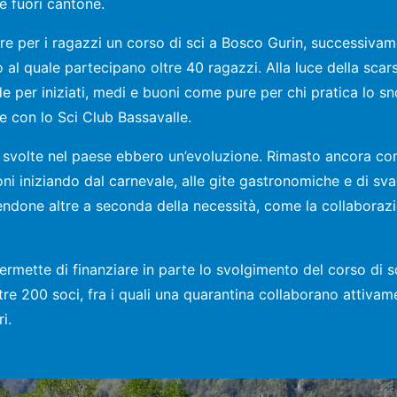
re fuori cantone.
zzare per i ragazzi un corso di sci a Bosco Gurin, successi
 al quale partecipano oltre 40 ragazzi. Alla luce della scar
de per iniziati, medi e buoni come pure per chi pratica lo s
e con lo Sci Club Bassavalle.
tà svolte nel paese ebbero un’evoluzione. Rimasto ancora com
ni iniziando dal carnevale, alle gite gastronomiche e di sva
dendone altre a seconda della necessità, come la collaboraz
rmette di finanziare in parte lo svolgimento del corso di sc
tre 200 soci, fra i quali una quarantina collaborano attivam
i.