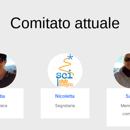
Comitato attuale
tia
Nicoletta
S
iera
Segretaria
Memb
com