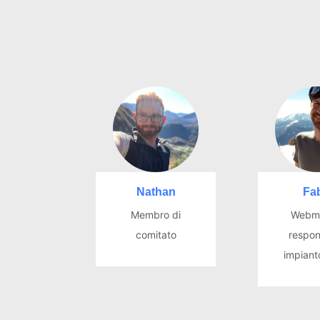
Nathan
Fa
Membro di
Webma
comitato
respon
impiant