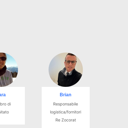
ara
Brian
ro di
Responsabile
itato
logistica/fornitori
Re Zocorat