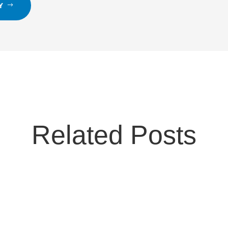
Y
Related Posts
bianca 2026 – Sci Club Avegno Attenzione: posti per bambine attualmente esaur