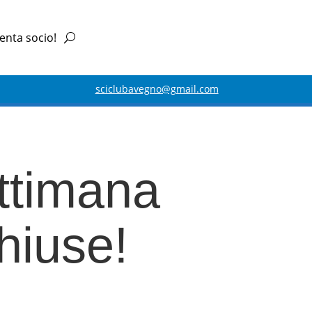
enta socio!
sciclubavegno@gmail.com
ettimana
hiuse!