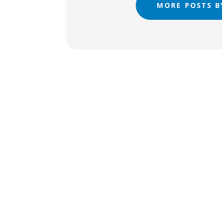
MORE POSTS B
fabiolanzi@gmx.ch
Potete iscrivervi qui: Iscrizione alla settimana 