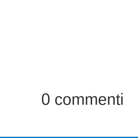
Le iscrizioni al corso sci a Lenzerheide dal 01.01.2
0 commenti